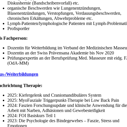
Diskushernie (Bandscheibenvorfall) etc.
organische Beschwerden wie Lungenentzündungen,
Blasenentzündungen, Verstopfungen, Verdauungsbeschwerden,
chronischen Erkältungen, Abwehrprobleme etc.
Lymph-Patienten/lymphologische Patienten mit Lymph-Problemati
Profisportler
ls Fachperson:
Dozentin für Weiterbildung im Verband der Medizinischen Masseu
Dozentin an der Swiss Prävensana Akademie bis Nov 2020
Prüfungsexpertin an der Berufsprüfung Med. Masseure mit eidg. 
(OdA-MM)
us-/Weiterbildungen
achrichtung Therapie:
2025: Kiefergelenk und Craniomandibuläres System
2025: MyoFasziale Triggerpunkt-Therapie bei Low Back Pain
2024: Faszien Forschungsupdate und klinische Anwendung für die
Arbeit mit Narben, Adhäsionen und Gewebesteifigkeit
2024: FOI Basiskurs Teil 1
2023: Die Psychologie des Bindegewebes – Faszie, Stress und
Emotionen