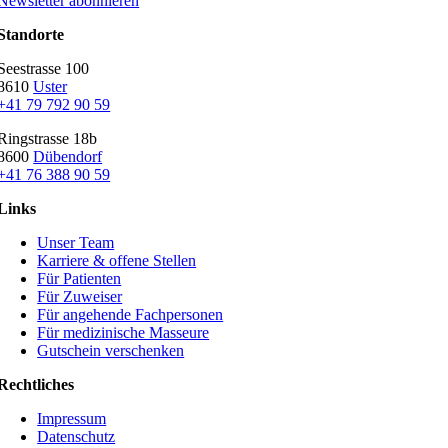
Newsletter abonnieren
Standorte
Seestrasse 100
8610
Uster
+41 79 792 90 59
Ringstrasse 18b
8600
Dübendorf
+41 76 388 90 59
Links
Unser Team
Karriere & offene Stellen
Für Patienten
Für Zuweiser
Für angehende Fachpersonen
Für medizinische Masseure
Gutschein verschenken
Rechtliches
Impressum
Datenschutz