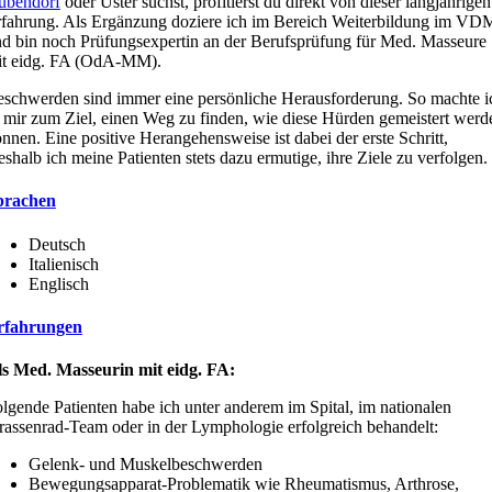
übendorf
oder Uster suchst, profitierst du direkt von dieser langjährigen
fahrung. Als Ergänzung doziere ich im Bereich Weiterbildung im V
d bin noch Prüfungsexpertin an der Berufsprüfung für Med. Masseure
it eidg. FA (OdA-MM).
schwerden sind immer eine persönliche Herausforderung. So machte i
 mir zum Ziel, einen Weg zu finden, wie diese Hürden gemeistert werd
nnen. Eine positive Herangehensweise ist dabei der erste Schritt,
shalb ich meine Patienten stets dazu ermutige, ihre Ziele zu verfolgen.
prachen
Deutsch
Italienisch
Englisch
rfahrungen
ls Med. Masseurin mit eidg. FA:
lgende Patienten habe ich unter anderem im Spital, im nationalen
rassenrad-Team oder in der Lymphologie erfolgreich behandelt:
Gelenk- und Muskelbeschwerden
Bewegungsapparat-Problematik wie Rheumatismus, Arthrose,