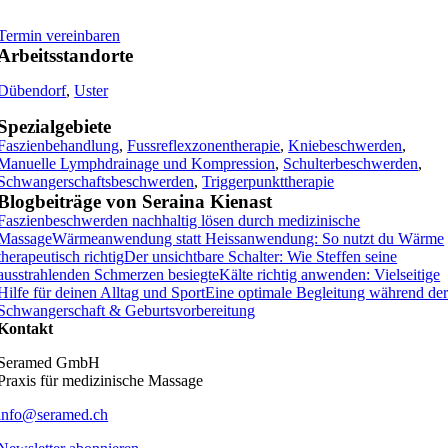
Termin vereinbaren
Arbeitsstandorte
Dübendorf
,
Uster
Spezialgebiete
Faszienbehandlung
,
Fussreflexzonentherapie
,
Kniebeschwerden
,
Manuelle Lymphdrainage und Kompression
,
Schulterbeschwerden
,
Schwangerschaftsbeschwerden
,
Triggerpunkttherapie
Blogbeiträge von Seraina Kienast
Faszienbeschwerden nachhaltig lösen durch medizinische
Massage
Wärmeanwendung statt Heissanwendung: So nutzt du Wärme
therapeutisch richtig
Der unsichtbare Schalter: Wie Steffen seine
ausstrahlenden Schmerzen besiegte
Kälte richtig anwenden: Vielseitige
Hilfe für deinen Alltag und Sport
Eine optimale Begleitung während de
Schwangerschaft & Geburtsvorbereitung
Kontakt
Seramed GmbH
Praxis für medizinische Massage
info@seramed.ch