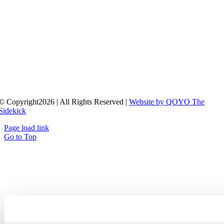
© Copyright2026 | All Rights Reserved |
Website by QOYO The
Sidekick
Page load link
Go to Top