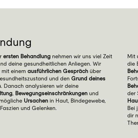
undung
er
ersten Behandlung
nehmen wir uns viel Zeit
Mit 
und deine gesundheitlichen Anliegen. Wir
die 
 mit einem
ausführlichen Gespräch
über
Beh
esundheitszustand und den
Grund deines
Fort
s
. Danach analysieren wir deine
Beh
ltung
,
Bewegungseinschränkungen
und
der
 mögliche
Ursachen
in Haut, Bindegewebe,
Hau
 Faszien und Gelenken.
Bei 
dir 
Ther