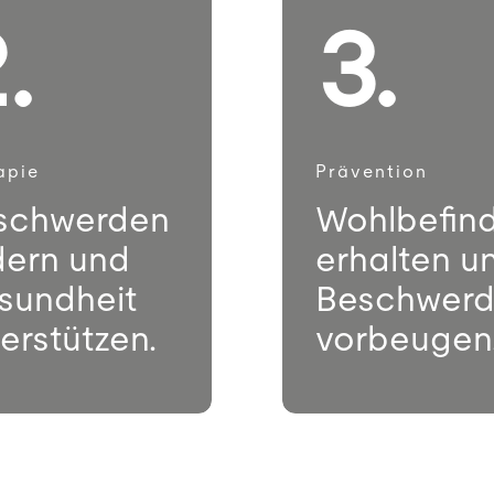
.
3.
apie
Prävention
schwerden
Wohlbefin
dern und
erhalten u
sundheit
Beschwer
erstützen.
vorbeugen