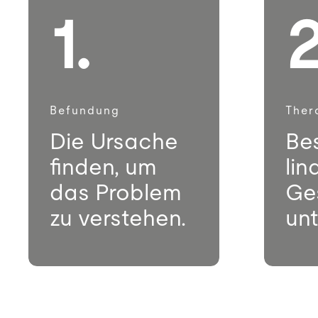
1.
2
Befundung
Ther
Die Ursache
Be
finden, um
lin
das Problem
Ge
zu verstehen.
unt