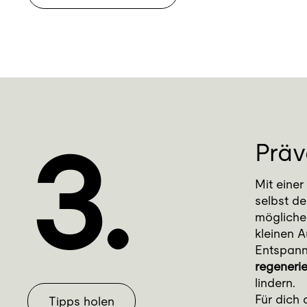
3.
Präv
Mit einer
selbst de
mögliche
kleinen A
Entspann
regeneri
lindern.
Für dich 
Tipps holen