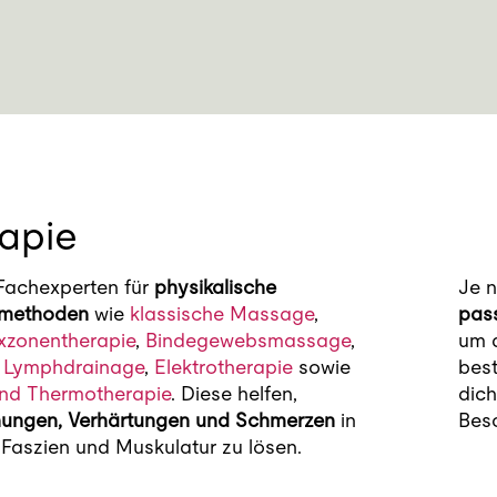
apie
 Fachexperten für
physikalische
Je 
emethoden
wie
klassische Massage
,
pas
exzonentherapie
,
Bindegewebsmassage
,
um 
 Lymphdrainage
,
Elektrotherapie
sowie
best
nd Thermotherapie
. Diese helfen,
dich
ungen, Verhärtungen und Schmerzen
in
Besc
Faszien und Muskulatur zu lösen.