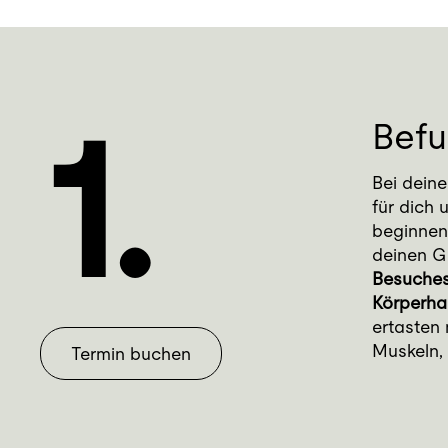
1.
Bef
Bei dein
für dich 
beginnen
deinen G
Besuche
Körperha
ertasten
Muskeln,
Termin buchen