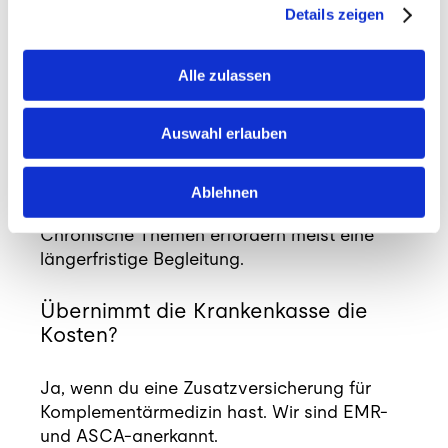
deutlich ab.
Details zeigen
FAQ zu Kniebeschwerden
Alle zulassen
Wie viele Behandlungen brauche
ich?
Auswahl erlauben
Das ist individuell. Oft spürst du nach 3 bis 5
Ablehnen
Sitzungen eine deutliche Veränderung.
Chronische Themen erfordern meist eine
längerfristige Begleitung.
Übernimmt die Krankenkasse die
Kosten?
Ja, wenn du eine Zusatzversicherung für
Komplementärmedizin hast. Wir sind EMR-
und ASCA-anerkannt.