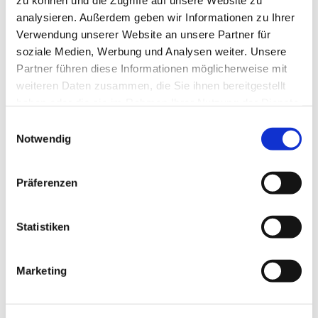
zu können und die Zugriffe auf unsere Website zu
Setze konsequent die spezifischen Übungen
analysieren. Außerdem geben wir Informationen zu Ihrer
um, die dir deine Therapeutin oder dein
Verwendung unserer Website an unsere Partner für
Therapeut nach der Behandlung
soziale Medien, Werbung und Analysen weiter. Unsere
mitgegeben hat. Diese gezielten
Partner führen diese Informationen möglicherweise mit
Bewegungen helfen dabei, den
weiteren Daten zusammen, die Sie ihnen bereitgestellt
Behandlungserfolg zu festigen und deine
haben oder die sie im Rahmen Ihrer Nutzung der Dienste
Muskulatur langfristig ins Gleichgewicht zu
gesammelt haben.
Einwilligungsauswahl
bringen.
Notwendig
Was ist normal?
Präferenzen
Es ist wichtig zu wissen, dass das Knie in der
ersten Phase nach der Therapie vielfach mit
Statistiken
einem erhöhten Schmerz reagieren kann.
Dies ist eine normale Reaktion des Gewebes
Marketing
auf die intensiven Reize. Dieser Schmerz
senkt sich in der Regel innerhalb der ersten
drei Tage nach der Behandlung wieder