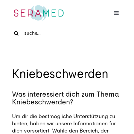
Skip
to
Toggle
content
Navigat
Search
Home
for:
Für Patienten
Kniebeschwerden
Für Zuweiser
Was interessiert dich zum Thema
Medizinische Massage
Kniebeschwerden?
Praxis
Um dir die bestmögliche Unterstützung zu
bieten, haben wir unsere Informationen für
dich vorsortiert. Wähle den Bereich, der