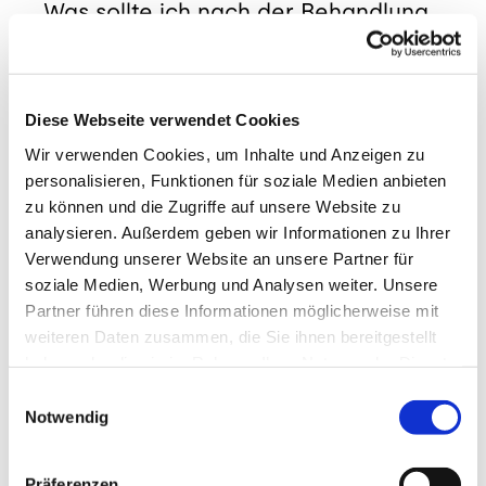
Was sollte ich nach der Behandlung
beachten?
Unterstütze die Behandlung, indem du die
Heimübungen konsequent ausführst, die dir
Diese Webseite verwendet Cookies
dein Therapeut gezeigt hat. Nach der
Wir verwenden Cookies, um Inhalte und Anzeigen zu
Behandlung ist es wichtig, ausreichend
personalisieren, Funktionen für soziale Medien anbieten
Wasser zu trinken, um den Stoffwechsel zu
zu können und die Zugriffe auf unsere Website zu
unterstützen. Vermeide zudem während der
analysieren. Außerdem geben wir Informationen zu Ihrer
ersten 24 Stunden intensiven Kraftsport für
Verwendung unserer Website an unsere Partner für
die Schulterpartie, damit das Gewebe
soziale Medien, Werbung und Analysen weiter. Unsere
ausreichend Zeit zur Regeneration hat.
Partner führen diese Informationen möglicherweise mit
weiteren Daten zusammen, die Sie ihnen bereitgestellt
Reaktionen des Körpers:
Ein leichtes
haben oder die sie im Rahmen Ihrer Nutzung der Dienste
„Muskelkater-Gefühl“ oder eine kurzzeitige
gesammelt haben.
Einwilligungsauswahl
Erstverschlimmerung sind völlig normal und
Notwendig
Zeichen dafür, dass dein Körper auf die Reize
reagiert.
Präferenzen