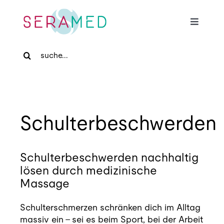
Skip
to
Toggle
content
Navigat
Search
Home
for:
Für Patienten
Schulterbeschwerden
Für Zuweiser
Schulterbeschwerden nachhaltig
Medizinische Massage
lösen durch medizinische
Massage
Praxis
Schulterschmerzen schränken dich im Alltag
massiv ein – sei es beim Sport, bei der Arbeit