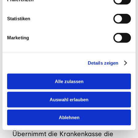
Häufigkeit:
Bei chronischen
Schulterbeschwerden empfehlen wir zu
Beginn 3 bis 5 Sitzungen in wöchentlichem
Statistiken
Abstand, um eine nachhaltige Veränderung
zu erzielen.
Marketing
FAQ – Häufig gestellte Fragen
Details zeigen
Hilft Massage auch bei einem
„Frozen Shoulder“ Syndrom?
Alle zulassen
Ja, unterstützend zur Physiotherapie kann
die medizinische Massage helfen, die
Auswahl erlauben
umliegende Muskulatur zu lockern und
Schmerzen zu lindern, was die Beweglichkeit
verbessert.
Ablehnen
Übernimmt die Krankenkasse die