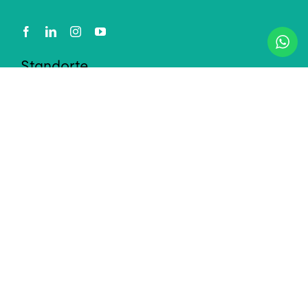
Standorte
Seestrasse 100
8610
Uster
+41 79 792 90 59
Ringstrasse 18b
8600
Dübendorf
+41 76 388 90 59
Links
Unser Team
Karriere & offene Stellen