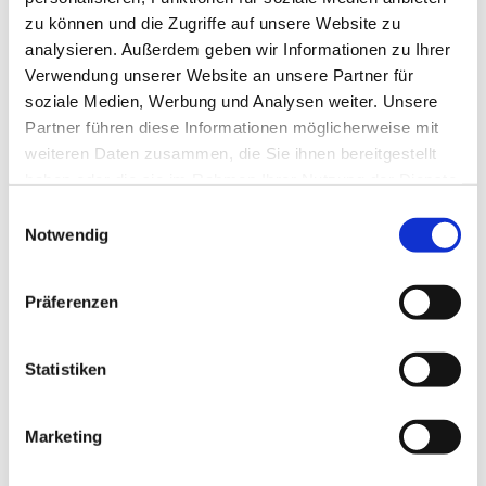
zu können und die Zugriffe auf unsere Website zu
analysieren. Außerdem geben wir Informationen zu Ihrer
Verwendung unserer Website an unsere Partner für
Autor
soziale Medien, Werbung und Analysen weiter. Unsere
Partner führen diese Informationen möglicherweise mit
Seraina Kienast
weiteren Daten zusammen, die Sie ihnen bereitgestellt
haben oder die sie im Rahmen Ihrer Nutzung der Dienste
Kategorien
gesammelt haben.
Einwilligungsauswahl
Allgemein
,
Beschwerden
Notwendig
Präferenzen
Statistiken
Marketing