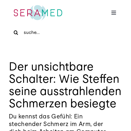
Skip
to
Toggle
content
Navigat
Search
Home
for:
Für Patienten
Der unsichtbare
Für Zuweiser
Schalter: Wie Steffen
seine ausstrahlenden
Medizinische Massage
Schmerzen besiegte
Praxis
Du kennst das Gefühl: Ein
stechender Schmerz im Arm, der