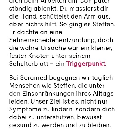
Blog
dich beim Arbeiten am Computer
ständig ablenkt. Du massierst dir
die Hand, schüttelst den Arm aus,
Kontakt
aber nichts hilft. So ging es Steffen.
Er dachte an eine
Sehnenscheidenentzündung, doch
Termin buchen
die wahre Ursache war ein kleiner,
fester Knoten unter seinem
Schulterblatt – ein
Triggerpunkt
.
Bei Seramed begegnen wir täglich
Menschen wie Steffen, die unter
den Einschränkungen ihres Alltags
leiden. Unser Ziel ist es, nicht nur
Symptome zu lindern, sondern dich
dabei zu unterstützen, bewusst
gesund zu werden und zu bleiben.