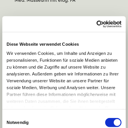
Med. Masseurin mit eidg. FA
Diese Webseite verwendet Cookies
Wir verwenden Cookies, um Inhalte und Anzeigen zu
personalisieren, Funktionen für soziale Medien anbieten
zu können und die Zugriffe auf unsere Website zu
analysieren. Außerdem geben wir Informationen zu Ihrer
Verwendung unserer Website an unsere Partner für
soziale Medien, Werbung und Analysen weiter. Unsere
Partner führen diese Informationen möglicherweise mit
Seraina Kienast
weiteren Daten zusammen, die Sie ihnen bereitgestellt
haben oder die sie im Rahmen Ihrer Nutzung der Dienste
Med. Masseurin mit eidg. FA
gesammelt haben.
Einwilligungsauswahl
Notwendig