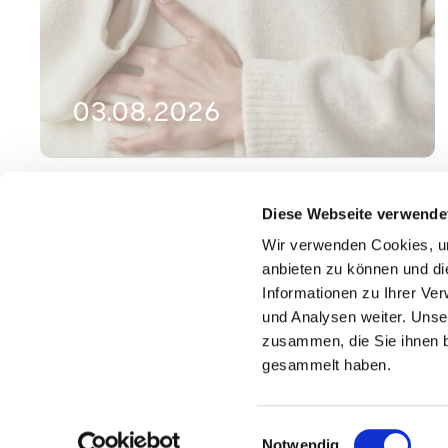
03.08.2026
Die Physiologie der Atmung
Diese Webseite verwende
(Teil 2)
Wir verwenden Cookies, um
anbieten zu können und di
Allgemein
,
Wissen
Informationen zu Ihrer Ve
Maya Aeppli
und Analysen weiter. Unse
zusammen, die Sie ihnen b
gesammelt haben.
Einwilligungsauswahl
Notwendig