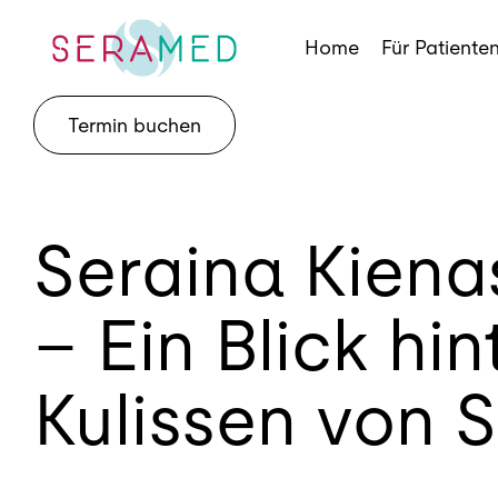
Skip
to
Home
Für Patiente
content
Termin buchen
Seraina Kiena
– Ein Blick hin
Kulissen von