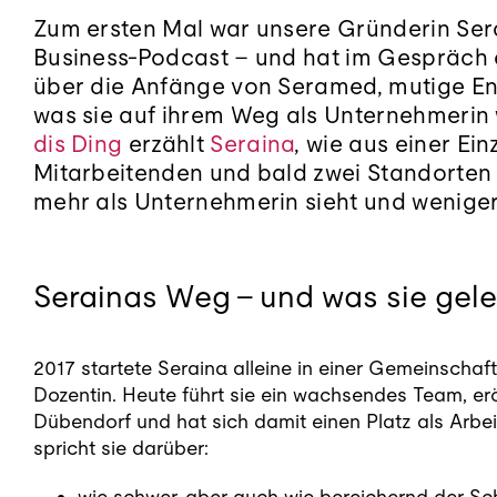
Zum ersten Mal war unsere Gründerin Sera
Business-Podcast – und hat im Gespräch e
über die Anfänge von Seramed, mutige En
was sie auf ihrem Weg als Unternehmerin w
dis Ding
erzählt
Seraina
, wie aus einer Ei
Mitarbeitenden und bald zwei Standorten
mehr als Unternehmerin sieht und weniger
Serainas Weg – und was sie gele
2017 startete Seraina alleine in einer Gemeinscha
Dozentin. Heute führt sie ein wachsendes Team, erö
Dübendorf und hat sich damit einen Platz als Arbe
spricht sie darüber:
wie schwer, aber auch wie bereichernd der Sch