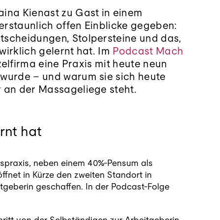
ina Kienast zu Gast in einem
rstaunlich offen Einblicke gegeben:
tscheidungen, Stolpersteine und das,
irklich gelernt hat. Im
Podcast Mach
nzelfirma eine Praxis mit heute neun
 wurde – und warum sie sich heute
 an der Massageliege steht.
rnt hat
ftspraxis, neben einem 40%-Pensum als
ffnet in Kürze den zweiten Standort in
itgeberin geschaffen. In der Podcast-Folge
ritt von der Selbständigen zur Arbeitgeberin