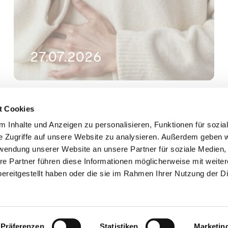
27.07.2026
Die Physiologie der Atmung
t Cookies
(Teil 1)
 Inhalte und Anzeigen zu personalisieren, Funktionen für sozia
e Zugriffe auf unsere Website zu analysieren. Außerdem geben w
Allgemein
,
Wissen
rwendung unserer Website an unsere Partner für soziale Medien
Maya Aeppli
re Partner führen diese Informationen möglicherweise mit weite
ereitgestellt haben oder die sie im Rahmen Ihrer Nutzung der D
Präferenzen
Statistiken
Marketin