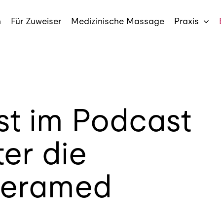
n
Für Zuweiser
Medizinische Massage
Praxis
st im Podcast
ter die
 Seramed