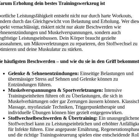
arum Erholung dein bestes Trainingswerkzeug ist
ortliche Leistungsfähigkeit entsteht nicht nur durch harte Workouts,
ndern durch das Gleichgewicht von Belastung und Erholung. Wer dies
pekt vernachlässigt, riskiert nicht nur akute Beschwerden wie
ehnenentzündungen und Muskelverspannungen, sondern auch
ngfristige Leistungseinbussen. Dein Körper braucht gezielte
ssnahmen, um Mikroverletzungen zu reparieren, den Stoffwechsel zu
timieren und deine Muskulatur zu stärken.
ie häufigsten Beschwerden – und wie du sie in den Griff bekommst
Gelenke & Sehnenentzündungen:
Einseitige Belastungen und
übermässiger Stress auf Sehnen und Gelenke können zu
Entzündungen führen.
Muskelverspannungen & Sportverletzungen:
Intensive
Trainingseinheiten führen oft zu Überlastungen, die sich in
Muskelverhärtungen oder gar Zerrungen äussern können. Klassisc
Massage, myofasziale Techniken, Triggerpunkttherapie und
individuelle Übungen können hier gezielt entgegenwirken.
Stoffwechselbeschwerden & Übertraining:
Ein unausgeglichene
Stoffwechsel kann zu Leistungseinbrüchen und erhöhter Anfälligke
für Infekte führen. Eine angepasste Ernährung, Regenerationsphas
und die richtige Trainingssteuerung spielen eine entscheidende Rol