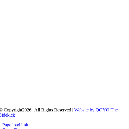
© Copyright2026 | All Rights Reserved |
Website by QOYO The
Sidekick
Page load link