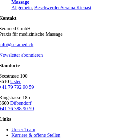
Massage
Allgemein
,
Beschwerden
Seraina Kienast
Kontakt
Seramed GmbH
Praxis für medizinische Massage
info@seramed.ch
Newsletter abonnieren
Standorte
Seestrasse 100
8610
Uster
+41 79 792 90 59
Ringstrasse 18b
8600
Dübendorf
+41 76 388 90 59
Links
Unser Team
Karriere & offene Stellen