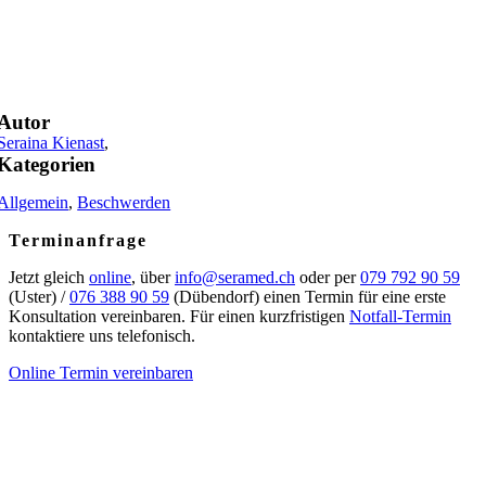
Autor
Seraina Kienast
,
Kategorien
Allgemein
,
Beschwerden
Terminanfrage
Jetzt gleich
online
, über
info@seramed.ch
oder per
079 792 90 59
(Uster) /
076 388 90 59
(Dübendorf) einen Termin für eine erste
Konsultation vereinbaren. Für einen kurzfristigen
Notfall-Termin
kontaktiere uns telefonisch.
Online Termin vereinbaren