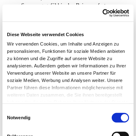
Spannungsgefühl in den Beinen sofort zu
lindern.
Klassische Massage
: Gezielte Griffe lösen
Verspannungen im Rücken- und
Nackenbereich und fördern die
Diese Webseite verwendet Cookies
Durchblutung.
Wir verwenden Cookies, um Inhalte und Anzeigen zu
Fussreflexzonentherapie
: Diese Methode
personalisieren, Funktionen für soziale Medien anbieten
ist ein hervorragendes Werkzeug zur
zu können und die Zugriffe auf unsere Website zu
Geburtsvorbereitung. Sie wirkt regulierend
analysieren. Außerdem geben wir Informationen zu Ihrer
auf das Nervensystem, unterstützt die
Verwendung unserer Website an unsere Partner für
hormonelle Balance und hilft deinem
soziale Medien, Werbung und Analysen weiter. Unsere
Körper, sich sanft auf die Geburt
Partner führen diese Informationen möglicherweise mit
einzustimmen.
weiteren Daten zusammen, die Sie ihnen bereitgestellt
haben oder die sie im Rahmen Ihrer Nutzung der Dienste
Was kann ich selbst gegen die
gesammelt haben.
Einwilligungsauswahl
Beschwerden tun?
Notwendig
Regelmässige sanfte Bewegung, das Hochlegen