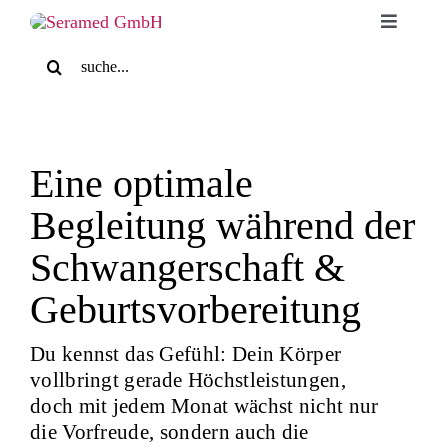
Skip
Toggle
to
Navigati
Search
content
for:
Home
Für Patienten
Eine optimale
Begleitung während der
Für Zuweiser
Schwangerschaft &
Medizinische Massage
Geburtsvorbereitung
Du kennst das Gefühl: Dein Körper
Praxis
vollbringt gerade Höchstleistungen,
doch mit jedem Monat wächst nicht nur
Blog
die Vorfreude, sondern auch die