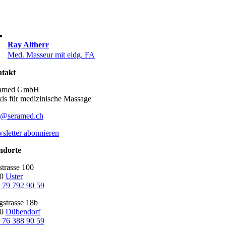
Ray Altherr
Med. Masseur mit eidg. FA
takt
ramed GmbH
xis für medizinische Massage
o@seramed.ch
sletter abonnieren
ndorte
strasse 100
10
Uster
 79 792 90 59
gstrasse 18b
00
Dübendorf
 76 388 90 59