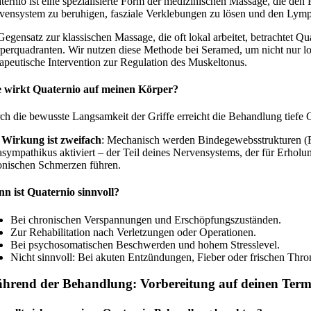
ternio ist eine spezialisierte Form der medizinischen Massage, die den
vensystem zu beruhigen, fasziale Verklebungen zu lösen und den Lymph
Gegensatz zur klassischen Massage, die oft lokal arbeitet, betrachtet Q
perquadranten. Wir nutzen diese Methode bei Seramed, um nicht nur lo
rapeutische Intervention zur Regulation des Muskeltonus.
 wirkt Quaternio auf meinen Körper?
ch die bewusste Langsamkeit der Griffe erreicht die Behandlung tiefe 
 Wirkung ist zweifach
: Mechanisch werden Bindegewebsstrukturen (Fa
asympathikus aktiviert – der Teil deines Nervensystems, der für Erholun
onischen Schmerzen führen.
n ist Quaternio sinnvoll?
Bei chronischen Verspannungen und Erschöpfungszuständen.
Zur Rehabilitation nach Verletzungen oder Operationen.
Bei psychosomatischen Beschwerden und hohem Stresslevel.
Nicht sinnvoll: Bei akuten Entzündungen, Fieber oder frischen Thr
hrend der Behandlung: Vorbereitung auf deinen Term