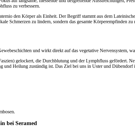
 Fokus auf langsame, fliessende und tiefgreifende Ausstreichungen, Pr
fluss zu verbessern.
uaternio den Körper als Einheit. Der Begriff stammt aus dem Lateinische
kale Schmerzen zu lindern, sondern das gesamte Körperempfinden zu re
Gewebeschichten und wirkt direkt auf das vegetative Nervensystem, wa
szien) gelockert, die Durchblutung und der Lymphfluss gefördert. Ne
g und Heilung zuständig ist. Das Ziel bei uns in Uster und Dübendorf is
ombosen.
in bei Seramed