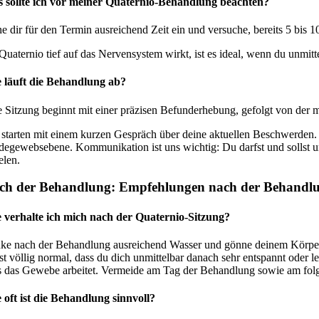
 sollte ich vor meiner Quaternio-Behandlung beachten?
ne dir für den Termin ausreichend Zeit ein und versuche, bereits 5 b
Quaternio tief auf das Nervensystem wirkt, ist es ideal, wenn du unm
 läuft die Behandlung ab?
e Sitzung beginnt mit einer präzisen Befunderhebung, gefolgt von der 
 starten mit einem kurzen Gespräch über deine aktuellen Beschwerde
degewebsebene. Kommunikation ist uns wichtig: Du darfst und sollst un
elen.
ch der Behandlung: Empfehlungen nach der Behandl
 verhalte ich mich nach der Quaternio-Sitzung?
nke nach der Behandlung ausreichend Wasser und gönne deinem Körper R
ist völlig normal, dass du dich unmittelbar danach sehr entspannt oder
s das Gewebe arbeitet. Vermeide am Tag der Behandlung sowie am folg
 oft ist die Behandlung sinnvoll?