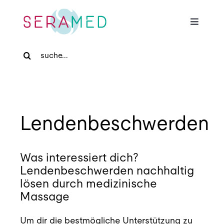
Skip
to
Toggle
content
Navigat
Search
Home
for:
Für Patienten
Lendenbeschwerden
Für Zuweiser
Was interessiert dich?
Medizinische Massage
Lendenbeschwerden nachhaltig
lösen durch medizinische
Praxis
Massage
Um dir die bestmögliche Unterstützung zu