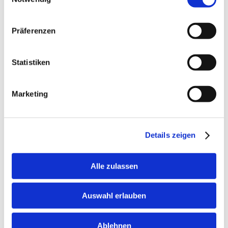
Wärme
: Eine Wärmeflasche kann die
Entspannung der Muskulatur vertiefen.
Präferenzen
Häufigkeit der Behandlungen
: Bei
chronischen Lendenbeschwerden empfehlen
Statistiken
wir initial 3 bis 5 Sitzungen in kürzeren
Abständen, um den Teufelskreis aus
Schmerz und Schonhaltung zu
Marketing
durchbrechen.
FAQ – Häufig gestellte Fragen
Details zeigen
Übernimmt die Krankenkasse die
Alle zulassen
Kosten?
Ja, unsere Therapeuten sind EMR/ASCA
Auswahl erlauben
anerkannt. Über die Zusatzversicherung für
Komplementärmedizin wird der Grossteil der
Ablehnen