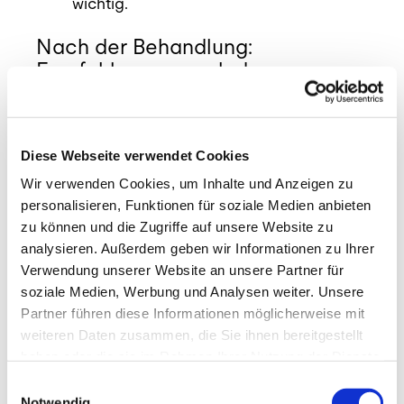
wichtig.
Nach der Behandlung:
Empfehlungen nach der
Behandlung
Wie unterstütze ich den
Diese Webseite verwendet Cookies
Heilungsprozess?
Wir verwenden Cookies, um Inhalte und Anzeigen zu
personalisieren, Funktionen für soziale Medien anbieten
Nach der Behandlung arbeitet dein Körper.
zu können und die Zugriffe auf unsere Website zu
Es ist normal, dass ein leichter „Muskelkater-
analysieren. Außerdem geben wir Informationen zu Ihrer
Effekt“ eintritt. Wir empfehlen:
Verwendung unserer Website an unsere Partner für
Viel Wasser trinken
: Unterstützt den
soziale Medien, Werbung und Analysen weiter. Unsere
Stoffwechsel beim Abtransport von
Partner führen diese Informationen möglicherweise mit
gelösten Stoffen.
weiteren Daten zusammen, die Sie ihnen bereitgestellt
Sanfte Bewegung
: Ein kurzer
haben oder die sie im Rahmen Ihrer Nutzung der Dienste
Spaziergang hält die neu gewonnene
gesammelt haben.
Einwilligungsauswahl
Mobilität aufrecht.
Notwendig