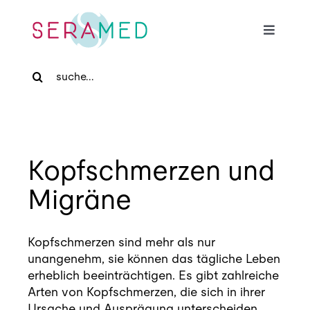
Skip
to
Toggle
content
Navigat
Search
Home
for:
Für Patienten
Kopfschmerzen und
Für Zuweiser
Migräne
Medizinische Massage
Kopfschmerzen sind mehr als nur
unangenehm, sie können das tägliche Leben
Praxis
erheblich beeinträchtigen. Es gibt zahlreiche
Arten von Kopfschmerzen, die sich in ihrer
Ursache und Ausprägung unterscheiden.