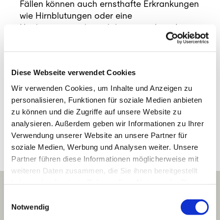
Fällen können auch ernsthafte Erkrankungen
wie Hirnblutungen oder eine
Hirnhautentzündung dahinterstecken. Je
nach Ursache und Befund gestalten wir die
Behandlung bei sekundären Kopfschmerzen
individuell.
Diese Webseite verwendet Cookies
Bei plötzlich auftretenden oder sehr starken
Wir verwenden Cookies, um Inhalte und Anzeigen zu
Beschwerden sollte ärztlicher Rat eingeholt
personalisieren, Funktionen für soziale Medien anbieten
werden.
zu können und die Zugriffe auf unsere Website zu
analysieren. Außerdem geben wir Informationen zu Ihrer
Verwendung unserer Website an unsere Partner für
soziale Medien, Werbung und Analysen weiter. Unsere
Partner führen diese Informationen möglicherweise mit
weiteren Daten zusammen, die Sie ihnen bereitgestellt
haben oder die sie im Rahmen Ihrer Nutzung der Dienste
gesammelt haben.
Einwilligungsauswahl
Notwendig