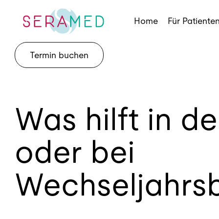
Skip
to
Home
Für Patiente
content
Termin buchen
Was hilft in 
oder bei
Wechseljahrs