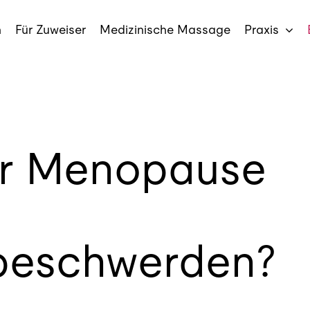
n
Für Zuweiser
Medizinische Massage
Praxis
der Menopause
beschwerden?