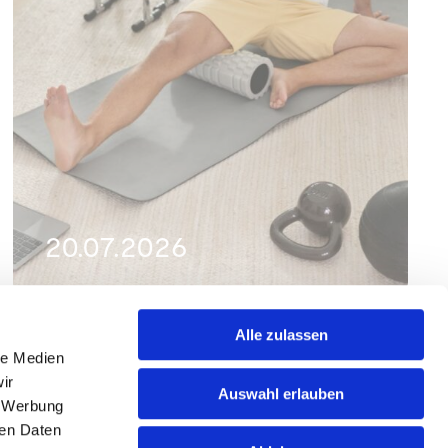
20.07.2026
Faszienbeschwerden
Alle zulassen
le Medien
nachhaltig lösen durch
ir
Auswahl erlauben
medizinische Massage
, Werbung
ren Daten
Allgemein
,
Beschwerden