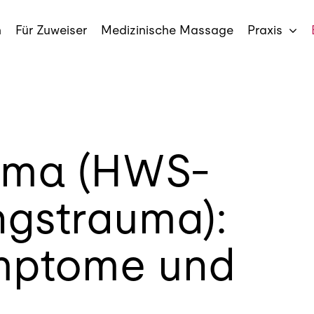
n
Für Zuweiser
Medizinische Massage
Praxis
uma (HWS-
ngstrauma):
mptome und