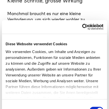
Kleine Schritte, grosse Wirkung
Manchmal braucht es nur eine kleine
Veränderung, um sich wieder wohler zu
fühlen. Wir begleiten dich auf diesem Weg
mit viel Zeit, Aufmerksamkeit und einer
sanften, aber wirkungsvollen Therapie.
Buche jetzt bequem online deinen Termin
Diese Webseite verwendet Cookies
und spüre den Unterschied!
Wir verwenden Cookies, um Inhalte und Anzeigen zu
personalisieren, Funktionen für soziale Medien anbieten
Fachpersonen bei Seramed
zu können und die Zugriffe auf unsere Website zu
analysieren. Außerdem geben wir Informationen zu Ihrer
Verwendung unserer Website an unsere Partner für
soziale Medien, Werbung und Analysen weiter. Unsere
Lisa Lacentra
Partner führen diese Informationen möglicherweise mit
Med. Masseurin mit eidg. FA
weiteren Daten zusammen, die Sie ihnen bereitgestellt
haben oder die sie im Rahmen Ihrer Nutzung der Dienste
gesammelt haben.
Einwilligungsauswahl