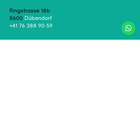
Ringstrasse 18b
8600
Dübendorf
+41 76 388 90 59
Links
Unser Team
Karriere & offene Stellen
Für Patienten
Für Zuweiser
Für angehende Fachpersonen
Für medizinische Masseure
Gutschein verschenken
Rechtliches
Impressum