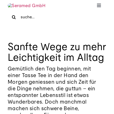
Skip
Toggle
to
Search
Navigat
content
for:
Home
Für Patienten
Sanfte Wege zu mehr
Leichtigkeit im Alltag
Für Zuweiser
Gemütlich den Tag beginnen, mit
Medizinische Massage
einer Tasse Tee in der Hand den
Morgen geniessen und sich Zeit für
die Dinge nehmen, die guttun – ein
Praxis
entspannter Lebensstil ist etwas
Wunderbares. Doch manchmal
machen sich schwere Beine,
Blog