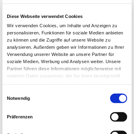
Diese Webseite verwendet Cookies
Wir verwenden Cookies, um Inhalte und Anzeigen zu
personalisieren, Funktionen für soziale Medien anbieten
Terminanfrage
zu können und die Zugriffe auf unsere Website zu
Jetzt gleich
online
, über
analysieren. Außerdem geben wir Informationen zu Ihrer
info@seramed.ch
oder per
079 792
Verwendung unserer Website an unsere Partner für
90 59
(Uster) /
076 388 90 59
soziale Medien, Werbung und Analysen weiter. Unsere
(Dübendorf) einen Termin für eine
Partner führen diese Informationen möglicherweise mit
erste Konsultation vereinbaren. Für
weiteren Daten zusammen, die Sie ihnen bereitgestellt
einen kurzfristigen
Notfall-Termin
haben oder die sie im Rahmen Ihrer Nutzung der Dienste
kontaktiere uns telefonisch.
gesammelt haben.
Einwilligungsauswahl
Notwendig
Online Termin
vereinbaren
Präferenzen