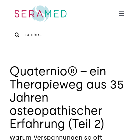
Skip
to
Toggle
content
Navigat
Search
Home
for:
Für Patienten
Quaternio® – ein
Für Zuweiser
Therapieweg aus 35
Jahren
Medizinische Massage
osteopathischer
Praxis
Erfahrung (Teil 2)
Warum Verspannungen so oft