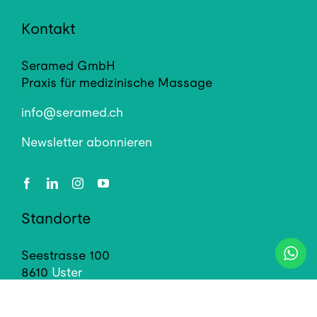
Kontakt
Seramed GmbH
Praxis für medizinische Massage
info@seramed.ch
Newsletter abonnieren
Standorte
Seestrasse 100
8610
Uster
+41 79 792 90 59