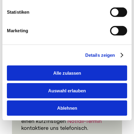
Statistiken
Marketing
Details zeigen
Alle zulassen
Terminanfrage
Jetzt gleich
online
, über
Auswahl erlauben
info@seramed.ch
oder per
079 792
90 59
(Uster) /
076 388 90 59
(Dübendorf) einen Termin für eine
Ablehnen
erste Konsultation vereinbaren. Für
einen kurzfristigen
Notfall-Termin
kontaktiere uns telefonisch.