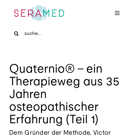
Skip
to
Toggle
content
Navigat
Search
Home
for:
Für Patienten
Quaternio® – ein
Für Zuweiser
Therapieweg aus 35
Jahren
Medizinische Massage
osteopathischer
Praxis
Erfahrung (Teil 1)
Dem Gründer der Methode, Victor