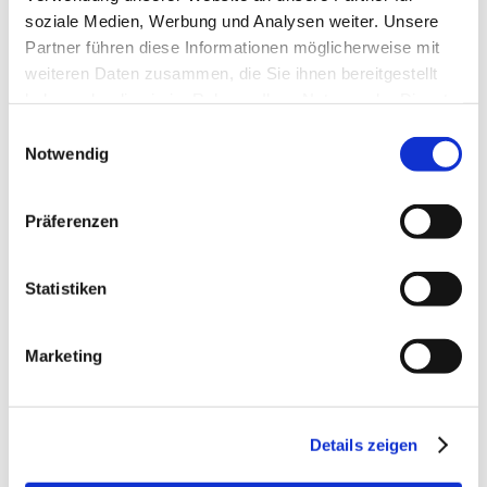
Kategorien
soziale Medien, Werbung und Analysen weiter. Unsere
Partner führen diese Informationen möglicherweise mit
Allgemein
,
Selbstbehandlung
weiteren Daten zusammen, die Sie ihnen bereitgestellt
haben oder die sie im Rahmen Ihrer Nutzung der Dienste
gesammelt haben.
Einwilligungsauswahl
Notwendig
Präferenzen
Statistiken
Marketing
Details zeigen