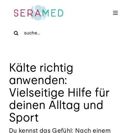
Skip
to
Toggle
content
Navigat
Search
Home
for:
Für Patienten
Kälte richtig
Für Zuweiser
anwenden:
Vielseitige Hilfe für
Medizinische Massage
deinen Alltag und
Praxis
Sport
Du kennst das Gefühl: Nach einem