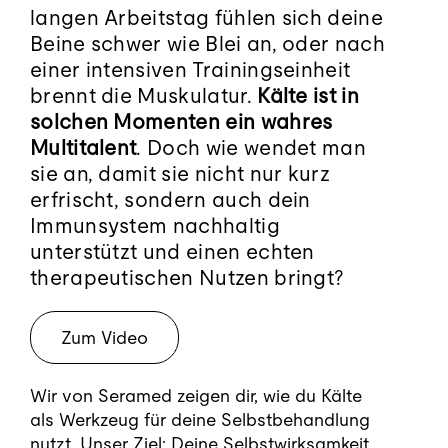
Blog
langen Arbeitstag fühlen sich deine
Beine schwer wie Blei an, oder nach
Kontakt
einer intensiven Trainingseinheit
brennt die Muskulatur.
Kälte ist in
solchen Momenten ein wahres
Termin buchen
Multitalent
. Doch wie wendet man
sie an, damit sie nicht nur kurz
erfrischt, sondern auch dein
Immunsystem nachhaltig
unterstützt und einen echten
therapeutischen Nutzen bringt?
Zum Video
Wir von Seramed zeigen dir, wie du Kälte
als Werkzeug für deine Selbstbehandlung
nutzt. Unser Ziel: Deine Selbstwirksamkeit