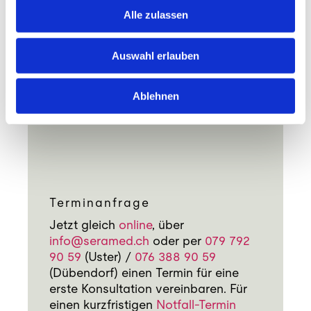
Alle zulassen
Auswahl erlauben
Ablehnen
Terminanfrage
Jetzt gleich
online
, über
info@seramed.ch
oder per
079 792
90 59
(Uster) /
076 388 90 59
(Dübendorf) einen Termin für eine
erste Konsultation vereinbaren. Für
einen kurzfristigen
Notfall-Termin