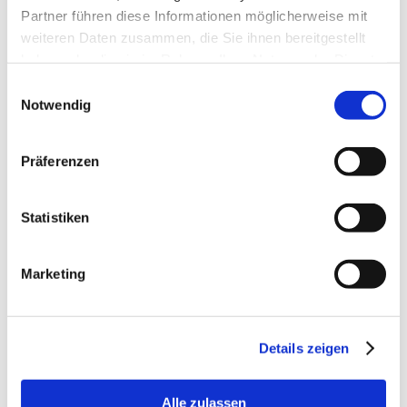
Partner führen diese Informationen möglicherweise mit
weiteren Daten zusammen, die Sie ihnen bereitgestellt
haben oder die sie im Rahmen Ihrer Nutzung der Dienste
gesammelt haben.
Einwilligungsauswahl
Notwendig
Terminanfrage
Präferenzen
Jetzt gleich
online
, über
info@seramed.ch
oder per
079 792
Statistiken
90 59
(Uster) /
076 388 90 59
(Dübendorf) einen Termin für eine
erste Konsultation vereinbaren. Für
Marketing
einen kurzfristigen
Notfall-Termin
kontaktiere uns telefonisch.
Details zeigen
Online Termin
vereinbaren
Alle zulassen