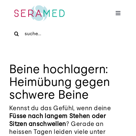
Skip
to
Toggle
content
Navigat
Search
Home
for:
Für Patienten
Beine hochlagern:
Für Zuweiser
Heimübung gegen
schwere Beine
Medizinische Massage
Kennst du das Gefühl, wenn deine
Füsse nach langem Stehen oder
Praxis
Sitzen anschwellen
? Gerade an
heissen Tagen leiden viele unter