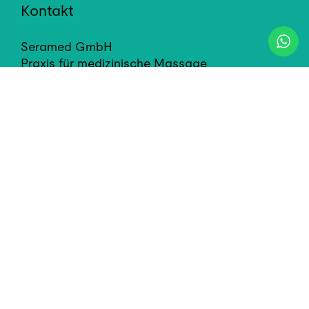
Kontakt
Seramed GmbH
Praxis für medizinische Massage
info@seramed.ch
Newsletter abonnieren
Standorte
Seestrasse 100
8610
Uster
+41 79 792 90 59
Ringstrasse 18b