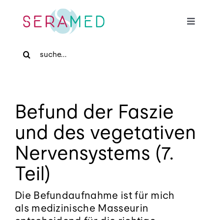
Skip
to
Toggle
content
Navigat
Search
Home
for:
Für Patienten
Befund der Faszie
Für Zuweiser
und des vegetativen
Nervensystems (7.
Medizinische Massage
Teil)
Praxis
Die Befundaufnahme ist für mich
als medizinische Masseurin