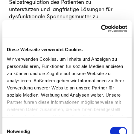
Selbstregulation des Patienten zu
unterstützen und langfristige Lösungen für
dysfunktionale Spannungsmuster zu
finden.
Ausblick: Inspektion und Palpation
als nächste Schritte
Diese Webseite verwendet Cookies
Wir verwenden Cookies, um Inhalte und Anzeigen zu
Nachdem die Anamnese wertvolle
personalisieren, Funktionen für soziale Medien anbieten
Hinweise auf eine Dysregulation des
zu können und die Zugriffe auf unsere Website zu
Sympathikus und fasziale
analysieren. Außerdem geben wir Informationen zu Ihrer
Spannungsmuster geliefert hat, folgt der
Verwendung unserer Website an unsere Partner für
nächste entscheidende Schritt: die
soziale Medien, Werbung und Analysen weiter. Unsere
Inspektion und Palpation
. In meinem
Partner führen diese Informationen möglicherweise mit
nächsten Blog werde ich darauf eingehen,
weiteren Daten zusammen, die Sie ihnen bereitgestellt
wie sich vegetative Dysbalancen durch
haben oder die sie im Rahmen Ihrer Nutzung der Dienste
visuelle und manuelle Techniken weiter
gesammelt haben.
Einwilligungsauswahl
differenzieren lassen und welche
Notwendig
spezifischen Merkmale auf eine funktionelle