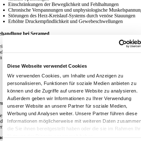
Einschränkungen der Beweglichkeit und Fehlhaltungen
Chronische Verspannungen und unphysiologische Muskelspannun
Störungen des Herz-Kreislauf-Systems durch venöse Stauungen
Erhöhte Druckempfindlichkeit und Gewebeschwellungen
ehandlung bei Seramed
i Seramed setzen wir auf eine ganzheitliche Therapie zur Narbenlösun
d Faszienentlastung. Unsere Behandlungsmethoden haben sich bewähr
 Verklebungen zu lösen und Beschwerden nachhaltig zu lindern:
Diese Webseite verwendet Cookies
Boeger-Therapie
zur gezielten Lösung von Narbenverklebungen
Bindegewebsmassage
zur Entspannung des Fasziengewebes und
Wir verwenden Cookies, um Inhalte und Anzeigen zu
Förderung der Durchblutung
personalisieren, Funktionen für soziale Medien anbieten zu
Zentrale Entstauung
zur Reduzierung des Drucks im Gewebe
Individuelle Beratung
zur Narbenpflege und Selbstbehandlung
können und die Zugriffe auf unsere Website zu analysieren.
Außerdem geben wir Informationen zu Ihrer Verwendung
ereinbare jetzt deinen Termin
unserer Website an unsere Partner für soziale Medien,
Werbung und Analysen weiter. Unsere Partner führen diese
enn du unter Bewegungseinschränkungen oder chronischen Schmerze
Informationen möglicherweise mit weiteren Daten zusammen
idest, könnte eine Narbe die Ursache sein. Vereinbare noch heute einen
rmin bei Seramed und lass dich professionell beraten und behandeln.
die Sie ihnen bereitgestellt haben oder die sie im Rahmen Ihr
Nutzung der Dienste gesammelt haben.
achpersonen bei Seramed