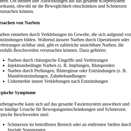
hren. Oft bleiben ihre Auswirkungen auf das gesamte Körpersystem
erkannt, obwohl sie die Beweglichkeit einschränken und Schmerzen
rursachen können.
rsachen von Narben
rben entstehen durch Verklebungen im Gewebe, die sich aufgrund vo
tzündungen bilden. Während äussere Narben durch Operationen oder
rletzungen sichtbar sind, gibt es zahlreiche unsichtbare Narben, die
enfalls Beschwerden verursachen können. Dazu gehören:
Narben durch chirurgische Eingriffe und Verletzungen
Injektionsbedingte Narben (z. B. Impfungen, Blutspenden
Narben durch Prellungen, Blutergüsse oder Entzündungen (z. B.
Mandelentzündungen, Zahnbehandlungen
Unbemerkte innere Verklebungen nach Entzündungen
ypische Symptome
rbengewebe kann sich auf das gesamte Fasziensystem auswirken und i
ne häufige Ursache für Bewegungseinschränkungen und Schmerzen.
pische Beschwerden sind:
Schmerzen im betroffenen Bereich oder an entfernten Stellen durc
fasziale Spannungen