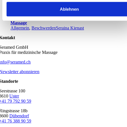
Allgemein
,
Wissen
Maya Aeppli
Ablehnen
20.07.2026
Faszienbeschwerden nachhaltig lösen durch medizinische
Massage
Allgemein
,
Beschwerden
Seraina Kienast
Kontakt
Seramed GmbH
Praxis für medizinische Massage
info@seramed.ch
Newsletter abonnieren
Standorte
Seestrasse 100
8610
Uster
+41 79 792 90 59
Ringstrasse 18b
8600
Dübendorf
+41 76 388 90 59